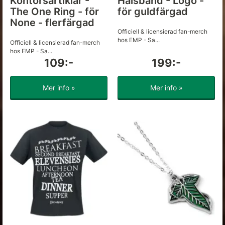
Kontorsartiklar -
Halsband - Logo -
The One Ring - för
för guldfärgad
None - flerfärgad
Officiell & licensierad fan-merch
hos EMP - Sa...
Officiell & licensierad fan-merch
hos EMP - Sa...
109:-
199:-
Mer info »
Mer info »