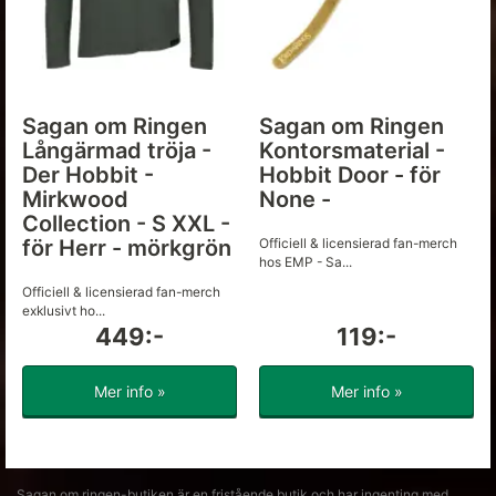
Sagan om Ringen
Sagan om Ringen
Långärmad tröja -
Kontorsmaterial -
Der Hobbit -
Hobbit Door - för
Mirkwood
None -
Collection - S XXL -
för Herr - mörkgrön
Officiell & licensierad fan-merch
hos EMP - Sa...
Officiell & licensierad fan-merch
exklusivt ho...
449:-
119:-
Mer info »
Mer info »
Sagan om ringen-butiken är en fristående butik och har ingenting med