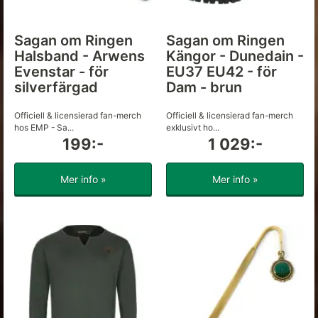
Sagan om Ringen
Sagan om Ringen
Halsband - Arwens
Kängor - Dunedain -
Evenstar - för
EU37 EU42 - för
silverfärgad
Dam - brun
Officiell & licensierad fan-merch
Officiell & licensierad fan-merch
hos EMP - Sa...
exklusivt ho...
199:-
1 029:-
Mer info »
Mer info »