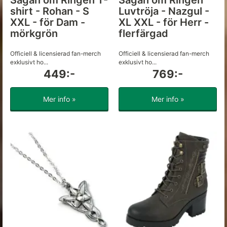
Sagan om Ringen T-
Sagan om Ringen
shirt - Rohan - S
Luvtröja - Nazgul -
XXL - för Dam -
XL XXL - för Herr -
mörkgrön
flerfärgad
Officiell & licensierad fan-merch
Officiell & licensierad fan-merch
exklusivt ho...
exklusivt ho...
449:-
769:-
Mer info »
Mer info »