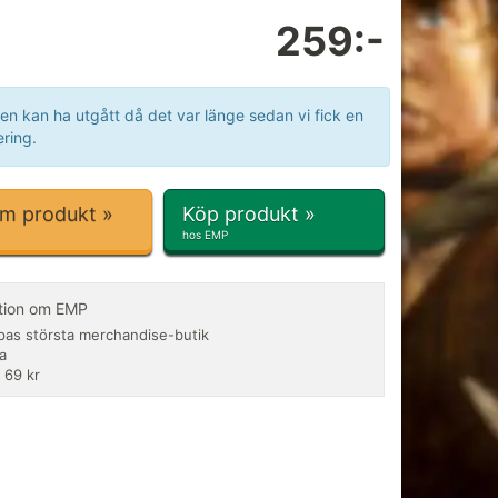
259:-
en kan ha utgått då det var länge sedan vi fick en
ring.
om produkt »
Köp produkt »
hos EMP
tion om EMP
pas största merchandise-butik
a
 69 kr