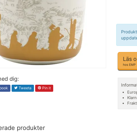
Produkt
uppdate
Läs 
hos EMP
ed dig:
Informa
book
Tweeta
Pin it
Euro
Klarn
Frakt
erade produkter