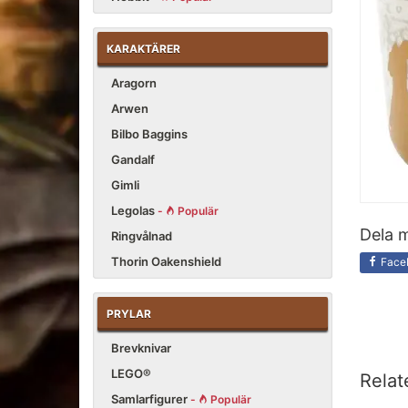
KARAKTÄRER
Aragorn
Arwen
Bilbo Baggins
Gandalf
Gimli
Legolas
-
Populär
Dela m
Ringvålnad
Thorin Oakenshield
Face
PRYLAR
Brevknivar
LEGO®
Relat
Samlarfigurer
-
Populär