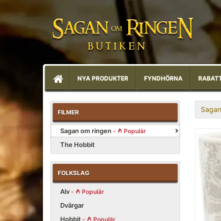
NYA PRODUKTER
FYNDHÖRNA
RABAT
Sagan
FILMER
Sagan om ringen
-
Populär
The Hobbit
FOLKSLAG
Alv
-
Populär
Dvärgar
Hobbit
-
Populär