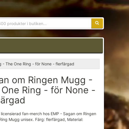
Sökfras:
- The One Ring - för None - flerfärgad
an om Ringen Mugg -
 One Ring - för None -
färgad
 & licensierad fan-merch hos EMP - Sagan om Ringen
ing Mugg unisex. Färg: flerfärgad, Material: