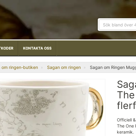
TKODER
KONTAKTA OSS
 om ringen-butiken
Sagan om ringen
Sagan om Ringen Mugg 
Sag
The
fler
Officiell
The One R
keramik.