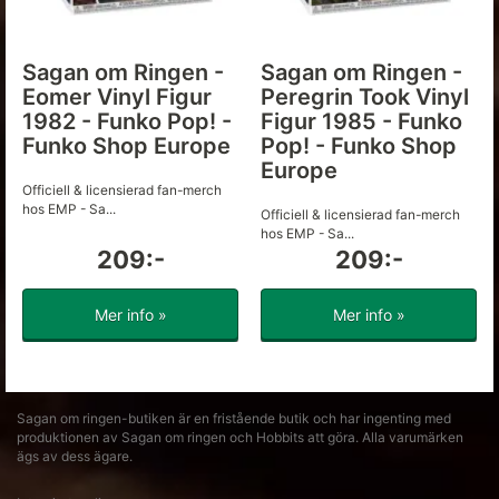
Sagan om Ringen -
Sagan om Ringen -
Eomer Vinyl Figur
Peregrin Took Vinyl
1982 - Funko Pop! -
Figur 1985 - Funko
Funko Shop Europe
Pop! - Funko Shop
Europe
Officiell & licensierad fan-merch
hos EMP - Sa...
Officiell & licensierad fan-merch
hos EMP - Sa...
209:-
209:-
Mer info »
Mer info »
Sagan om ringen-butiken är en fristående butik och har ingenting med
produktionen av Sagan om ringen och Hobbits att göra. Alla varumärken
ägs av dess ägare.